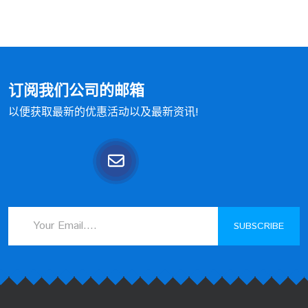
订阅我们公司的邮箱
以便获取最新的优惠活动以及最新资讯!
SUBSCRIBE