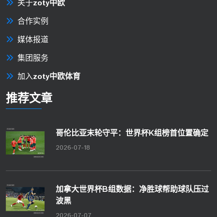
关于
zoty中欧
合作实例
媒体报道
集团服务
加入
zoty中欧体育
推荐文章
哥伦比亚末轮守平：世界杯K组榜首位置确定
2026-07-18
加拿大世界杯B组数据：净胜球帮助球队压过
波黑
2026-07-07