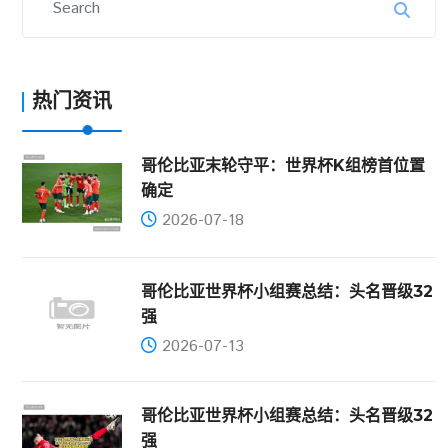
热门资讯
哥伦比亚末轮守平：世界杯K组榜首位置
确定
2026-07-18
哥伦比亚世界杯小组赛总结：头名晋级32
强
2026-07-13
哥伦比亚世界杯小组赛总结：头名晋级32
强