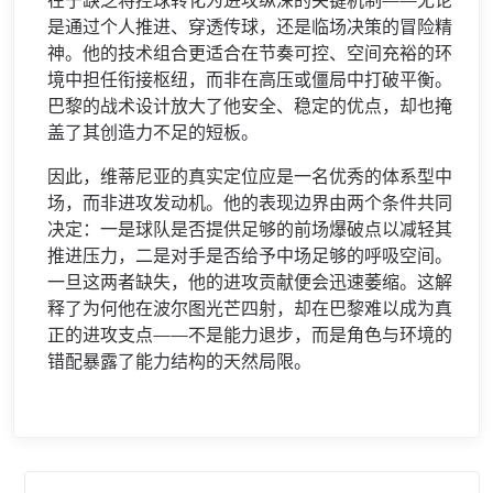
在于缺乏将控球转化为进攻纵深的关键机制——无论
是通过个人推进、穿透传球，还是临场决策的冒险精
神。他的技术组合更适合在节奏可控、空间充裕的环
境中担任衔接枢纽，而非在高压或僵局中打破平衡。
巴黎的战术设计放大了他安全、稳定的优点，却也掩
盖了其创造力不足的短板。
因此，维蒂尼亚的真实定位应是一名优秀的体系型中
场，而非进攻发动机。他的表现边界由两个条件共同
决定：一是球队是否提供足够的前场爆破点以减轻其
推进压力，二是对手是否给予中场足够的呼吸空间。
一旦这两者缺失，他的进攻贡献便会迅速萎缩。这解
释了为何他在波尔图光芒四射，却在巴黎难以成为真
正的进攻支点——不是能力退步，而是角色与环境的
错配暴露了能力结构的天然局限。