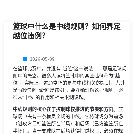
篮球中什么是中线规则？如何界定
越位违例？
2026-05-09
在篮球比赛中，并没有“越位”这一说法——那是足球规
则中的概念。很多人误将篮球中的某些违例称为“越
位”，实际上，这通常指的是与中线相关的规则，尤其
是“8秒违例”或“回场违例”。要准确理解这些规则，必
须从“中线”的作用和相关限制说起。
中线规则的核心在于控制球权推进的节奏和方向
。篮
球场中央有一条横贯全场的中线，它将球场分为前场
（进攻方目标篮筐所在半场）和后场（己方篮筐所在
半场）。当一支球队在后场获得控球权后，必须在规