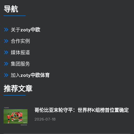
导航
关于
zoty中欧
合作实例
媒体报道
集团服务
加入
zoty中欧体育
推荐文章
哥伦比亚末轮守平：世界杯K组榜首位置确定
2026-07-18