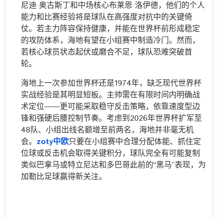
尼迪·奥古斯丁和中场核心布莱恩·洛伊德，他们的个人
能力和比赛经验将是球队在高强度对抗中的关键倚
仗。若主力阵容保持健康，并能在世界杯前形成稳定
的攻防体系，海地有望在小组赛中制造冷门。然而，
若核心球员状态起伏或磨合不足，球队恐难突破首
轮。
海地上一次参加世界杯还是1974年，缺乏现代世界杯
实战经验是其明显短板。主帅需在有限时间内明确战
术定位——更可能采取稳守反击策略，依靠速度型边
锋和强硬后腰控制节奏。考虑到2026年世界杯扩军至
48队、小组出线名额增至前两名，海地并非毫无机
会。
zoty中欧
只要在小组赛中合理分配体能、抓住定
位球或反击机会取得关键积分，球队完全有可能复制
类似巴拿马或特立尼达和多巴哥此前的“黑马”表现，为
加勒比足球赢得新关注。