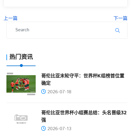
上一篇
下一篇
热门资讯
哥伦比亚末轮守平：世界杯K组榜首位置
确定
2026-07-18
哥伦比亚世界杯小组赛总结：头名晋级32
强
2026-07-13