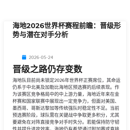
海地2026世界杯赛程前瞻：晋级形
势与潜在对手分析
2026-05-24
晋级之路仍存变数
海地队目前尚未锁定2026年世界杯正赛席位，其命运
仍系于中北美及加勒比海地区预选赛的后续表现。作
为该赛区竞争格局中的中上游力量，海地近年来在金
杯赛和国家联赛中展现出一定竞争力，但面对美国、
墨西哥、哥斯达黎加等传统强队时稳定性不足。当前
预选赛阶段，球队需在关键战中争取更多积分，尤其
要避免在对阵直接竞争对手时失分。若能保持防守韧
性并提升进攻效率，海地仍有希望通过附加赛或直接