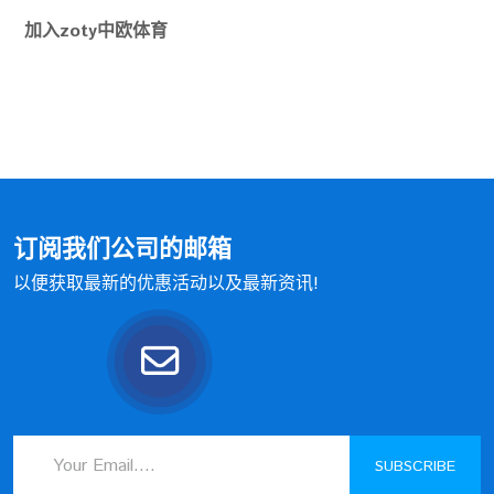
加入
zoty中欧体育
订阅我们公司的邮箱
以便获取最新的优惠活动以及最新资讯!
SUBSCRIBE