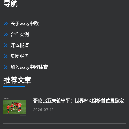
导航
关于
zoty中欧
合作实例
媒体报道
集团服务
加入
zoty中欧体育
推荐文章
哥伦比亚末轮守平：世界杯K组榜首位置确定
2026-07-18