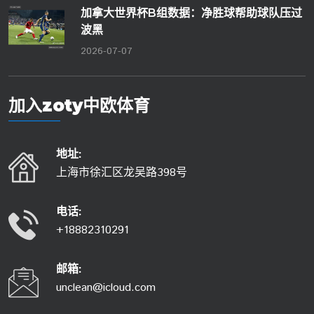
加拿大世界杯B组数据：净胜球帮助球队压过
波黑
2026-07-07
加入
zoty中欧体育
地址:
上海市徐汇区龙吴路398号
电话:
+18882310291
邮箱:
unclean@icloud.com