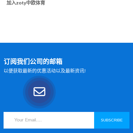
加入
zoty中欧体育
订阅我们公司的邮箱
以便获取最新的优惠活动以及最新资讯!
SUBSCRIBE