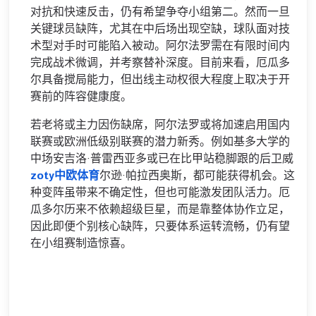
对抗和快速反击，仍有希望争夺小组第二。然而一旦
关键球员缺阵，尤其在中后场出现空缺，球队面对技
术型对手时可能陷入被动。阿尔法罗需在有限时间内
完成战术微调，并考察替补深度。目前来看，厄瓜多
尔具备搅局能力，但出线主动权很大程度上取决于开
赛前的阵容健康度。
若老将或主力因伤缺席，阿尔法罗或将加速启用国内
联赛或欧洲低级别联赛的潜力新秀。例如基多大学的
中场安吉洛·普雷西亚多或已在比甲站稳脚跟的后卫威
zoty中欧体育
尔逊·帕拉西奥斯，都可能获得机会。这
种变阵虽带来不确定性，但也可能激发团队活力。厄
瓜多尔历来不依赖超级巨星，而是靠整体协作立足，
因此即便个别核心缺阵，只要体系运转流畅，仍有望
在小组赛制造惊喜。