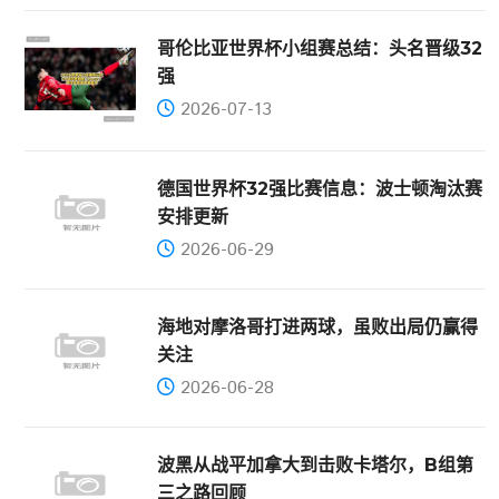
哥伦比亚世界杯小组赛总结：头名晋级32
强
2026-07-13
德国世界杯32强比赛信息：波士顿淘汰赛
安排更新
2026-06-29
海地对摩洛哥打进两球，虽败出局仍赢得
关注
2026-06-28
波黑从战平加拿大到击败卡塔尔，B组第
三之路回顾