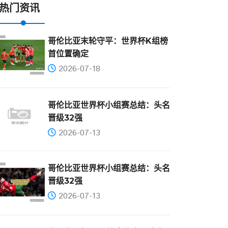
热门资讯
哥伦比亚末轮守平：世界杯K组榜
首位置确定
2026-07-18
哥伦比亚世界杯小组赛总结：头名
晋级32强
2026-07-13
哥伦比亚世界杯小组赛总结：头名
晋级32强
2026-07-13