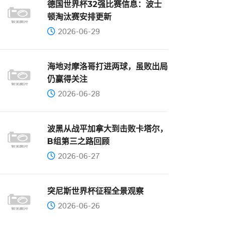
德国世界杯32强比赛信息：波士
顿淘汰赛安排更新
2026-06-29
海地对摩洛哥打进两球，虽败出局
仍赢得关注
2026-06-28
波黑从战平加拿大到击败卡塔尔，
B组第三之路回顾
2026-06-27
突尼斯世界杯征程全景观察
2026-06-26