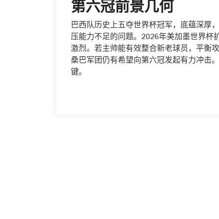
第六冠前景几何
巴西队历史上五夺世界杯冠军，底蕴深厚
压能力不足的问题。2026年美加墨世界杯
激烈。若主帅能有效整合新老球员，平衡
桑巴军团仍有希望向第六冠发起有力冲击
键。