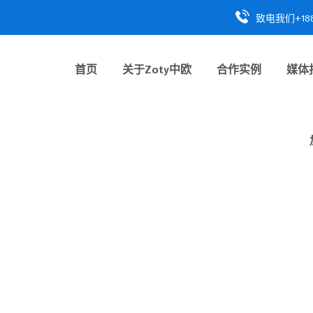
致电我们+1888
首页
关于
Zoty中欧
合作实例
媒体