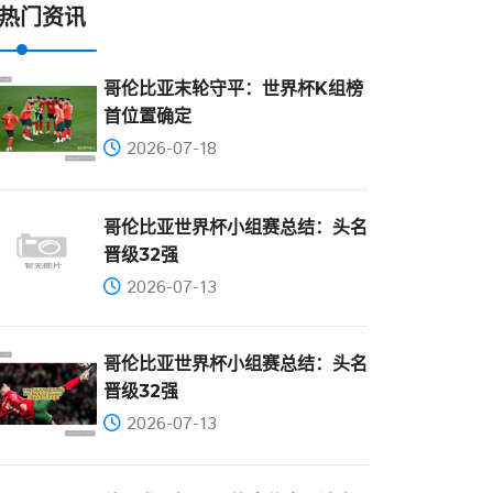
热门资讯
哥伦比亚末轮守平：世界杯K组榜
首位置确定
2026-07-18
哥伦比亚世界杯小组赛总结：头名
晋级32强
2026-07-13
哥伦比亚世界杯小组赛总结：头名
晋级32强
2026-07-13