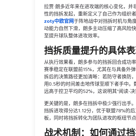
拉贾·朗多近年来在进攻端的核心变化，并
性的挡拆发起，重新定义了自己作为组织
zoty中欧官网
于阵地战中对挡拆时机与角
动能力自然下滑，朗多主动压缩了高风险
至提升球队整体进攻效率。
挡拆质量提升的具体表
从执行效果看，朗多参与的挡拆回合成功
赛季稳定在联盟前15%，尤其在与具备外
拆后的决策路径更加清晰：若防守者换防
用0.5秒的时间差击地传球至顺下者手中。
远高于控卫平均的52%，这说明其“阅读-
更关键的是，朗多在挡拆中极少强行出手。
挡拆进攻得分达1.12分，优于联盟78%
板，同时将挡拆转化为团队进攻的枢纽节
战术机制：如何通过挡