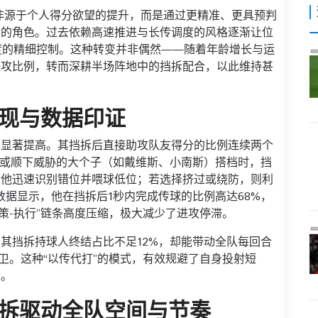
非源于个人得分欲望的提升，而是通过更精准、更具预判
者的角色。过去依赖高速推进与长传调度的风格逐渐让位
度的精细控制。这种转变并非偶然——随着年龄增长与运
快攻比例，转而深耕半场阵地中的挡拆配合，以此维持甚
现与数据印证
率显著提高。其挡拆后直接助攻队友得分的比例连续两个
弹或顺下威胁的大个子（如戴维斯、小南斯）搭档时，挡
，他迅速识别错位并喂球低位；若选择挤过或绕防，则利
数据显示，他在挡拆后1秒内完成传球的比例高达68%，
决策-执行”链条高度压缩，极大减少了进攻停滞。
其挡拆持球人终结占比不足12%，却能带动全队每回合
的后卫。这种“以传代打”的模式，有效规避了自身投射短
点。
拆驱动全队空间与节奏