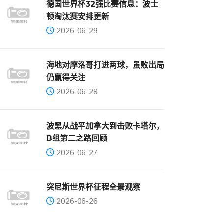
德国世界杯32强比赛信息：波士
顿淘汰赛安排更新
2026-06-29
海地对摩洛哥打进两球，虽败出局
仍赢得关注
2026-06-28
波黑从战平加拿大到击败卡塔尔，
B组第三之路回顾
2026-06-27
突尼斯世界杯征程全景观察
2026-06-26