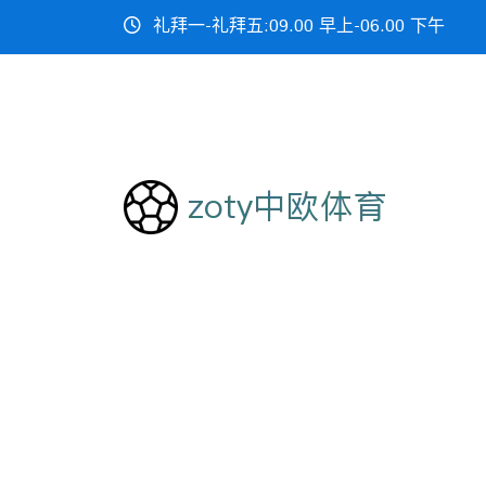
礼拜一-礼拜五:09.00 早上-06.00 下午