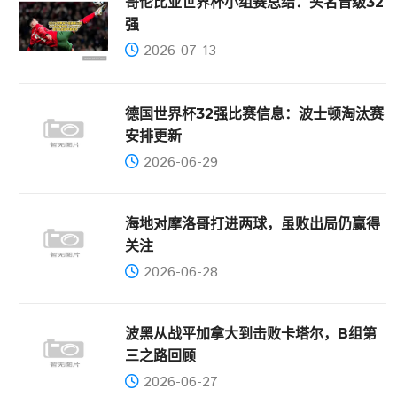
哥伦比亚世界杯小组赛总结：头名晋级32
强
2026-07-13
德国世界杯32强比赛信息：波士顿淘汰赛
安排更新
2026-06-29
海地对摩洛哥打进两球，虽败出局仍赢得
关注
2026-06-28
波黑从战平加拿大到击败卡塔尔，B组第
三之路回顾
2026-06-27