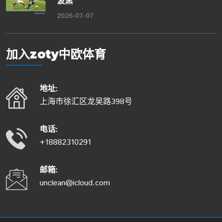
波黑
2026-07-07
加入
zoty中欧体育
地址:
上海市徐汇区龙吴路398号
电话:
+18882310291
邮箱:
unclean@icloud.com