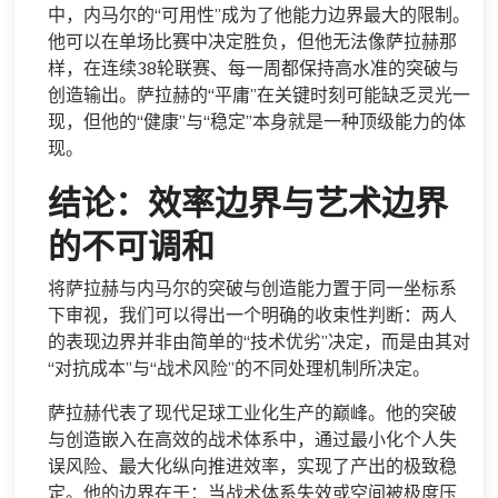
中，内马尔的“可用性”成为了他能力边界最大的限制。
他可以在单场比赛中决定胜负，但他无法像萨拉赫那
样，在连续38轮联赛、每一周都保持高水准的突破与
创造输出。萨拉赫的“平庸”在关键时刻可能缺乏灵光一
现，但他的“健康”与“稳定”本身就是一种顶级能力的体
现。
结论：效率边界与艺术边界
的不可调和
将萨拉赫与内马尔的突破与创造能力置于同一坐标系
下审视，我们可以得出一个明确的收束性判断：两人
的表现边界并非由简单的“技术优劣”决定，而是由其对
“对抗成本”与“战术风险”的不同处理机制所决定。
萨拉赫代表了现代足球工业化生产的巅峰。他的突破
与创造嵌入在高效的战术体系中，通过最小化个人失
误风险、最大化纵向推进效率，实现了产出的极致稳
定。他的边界在于：当战术体系失效或空间被极度压