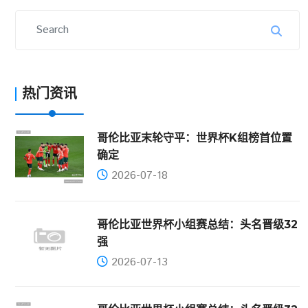
热门资讯
哥伦比亚末轮守平：世界杯K组榜首位置
确定
2026-07-18
哥伦比亚世界杯小组赛总结：头名晋级32
强
2026-07-13