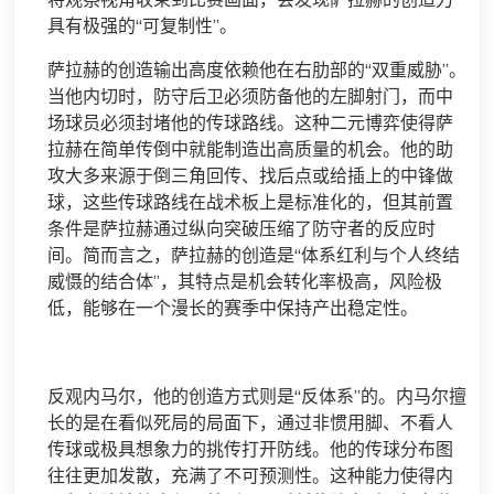
将观察视角收束到比赛画面，会发现萨拉赫的创造力
具有极强的“可复制性”。
萨拉赫的创造输出高度依赖他在右肋部的“双重威胁”。
当他内切时，防守后卫必须防备他的左脚射门，而中
场球员必须封堵他的传球路线。这种二元博弈使得萨
拉赫在简单传倒中就能制造出高质量的机会。他的助
攻大多来源于倒三角回传、找后点或给插上的中锋做
球，这些传球路线在战术板上是标准化的，但其前置
条件是萨拉赫通过纵向突破压缩了防守者的反应时
间。简而言之，萨拉赫的创造是“体系红利与个人终结
威慑的结合体”，其特点是机会转化率极高，风险极
低，能够在一个漫长的赛季中保持产出稳定性。
反观内马尔，他的创造方式则是“反体系”的。内马尔擅
长的是在看似死局的局面下，通过非惯用脚、不看人
传球或极具想象力的挑传打开防线。他的传球分布图
往往更加发散，充满了不可预测性。这种能力使得内