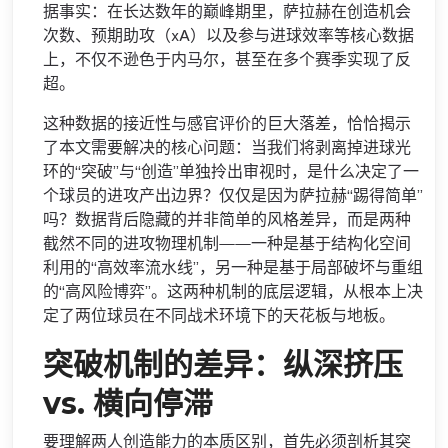
据事实：在长达数年的巅峰期里，萨拉赫在创造机会
次数、预期助攻（xA）以及参与进球效率等核心数据
上，不仅不逊色于内马尔，甚至在多个赛季实现了反
超。
这种数据的接近性与感官评价的巨大落差，恰恰揭示
了本文需要解决的核心问题：当我们将剥离掉进球光
环的“突破”与“创造”单独拎出审视时，是什么决定了一
个球员的进攻产出边界？仅仅是因为萨拉赫“踢得简单”
吗？数据背后隐藏的并非简单的风格差异，而是两种
截然不同的进攻物理机制——一种是基于结构化空间
利用的“高效率流水线”，另一种是基于局部破坏与重组
的“高风险博弈”。这两种机制的底层逻辑，从根本上决
定了两位球员在不同战术环境下的天花板与地板。
突破机制的差异：纵深挤压
vs. 横向停滞
要理解两人创造能力的本质区别，首先必须剖析其突