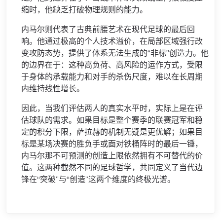
缩时，他缺乏打破物理规则的能力。
内马尔则代表了古典前腰艺术在现代足球的最后回
响。他通过极高的个人技术溢价，在局部区域强行改
变攻防态势，提供了体系无法生成的“非标”创造力。他
的边界在于：这种高负荷、高风险的运作方式，受限
于身体的承载能力和对手的杀伤尺度，难以在长周期
内维持线性增长。
因此，当我们评估两人的真实水平时，实际上是在评
估球队的需求。如果目标是整个赛季的联赛冠军和稳
定的积分下限，萨拉赫的机制无疑是更优解；如果目
标是某场决赛的胜负手或面对铁桶阵时的最后一锤，
内马尔那不可预测的创造上限依然拥有不可替代的价
值。这两种截然不同的足球哲学，共同定义了当代边
锋在“突破”与“创造”这两个维度的终极光谱。