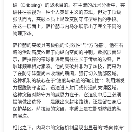
破（Dribbling）的战术目的。在主流的战术分析中，突
破往往被视为一种个人英雄主义的表现，但对于顶级
强队而言，突破本质上是改变防守阵型结构的手段。
在这一层面上，萨拉赫与内马尔展示出了完全不同的
物理形态。
萨拉赫的突破具有极强的“时效性”与“方向感”。他在右
路的活动高度依赖于向纵向空间的冲刺。数据层面显
示，萨拉赫的带球推进距离往往长于传统的边锋，且
触球频率相对紧凑。他的突破并非为了炫技，而是为
了在防守阵型尚未收缩的瞬间，强行切入肋部区域。
这种机制的核心在于“速度与轨迹的确定性”：利用爆发
力摆脱防守者后，迅速进入射门或传递的关键区域。
这种突破对防守方的威慑力在于，它迫使中后卫必须
提前做出选择——是跟出来封堵路线，还是留在身后
保护禁区。萨拉赫的突破，本质上是在撕裂防线的纵
向层次。
相比之下，内马尔的突破机制呈现出显著的“横向停滞”