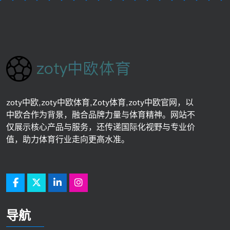
zoty中欧,zoty中欧体育,Zoty体育,zoty中欧官网，以
中欧合作为背景，融合品牌力量与体育精神。网站不
仅展示核心产品与服务，还传递国际化视野与专业价
值，助力体育行业走向更高水准。
导航